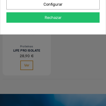
Configurar
Rechazar
Proteínas
LIFE PRO ISOLATE
VEGAN CREAMY - 1KG
28,90 €
Ver