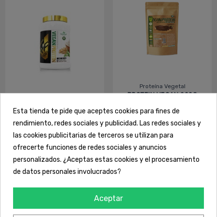
Proteína Vegetal
PROTEIN VEGAN 900G
28,90 €
Esta tienda te pide que aceptes cookies para fines de
Proteína Vegetal
PROTEIN VEGAN 1KG -
rendimiento, redes sociales y publicidad. Las redes sociales y
MVP
30,44 €
las cookies publicitarias de terceros se utilizan para
ofrecerte funciones de redes sociales y anuncios
Ver
Ver
personalizados. ¿Aceptas estas cookies y el procesamiento
de datos personales involucrados?
Aceptar