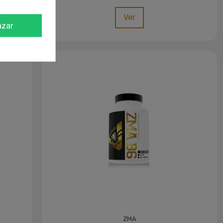
Ver
azar
ZMA