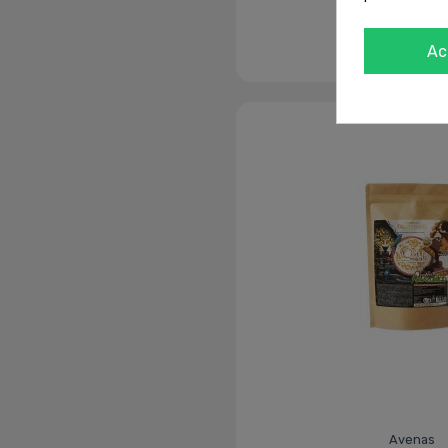
Ver
Ac
Avenas