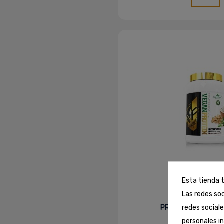
Esta tienda t
Las redes soc
Proteína Vege
PROTEIN VEGAN 1K
redes social
30,44 €
personales i