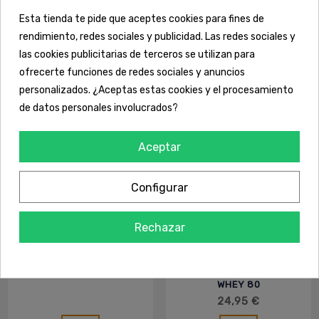
(VEGAN) - IO.GENIX
MVP - IOGENIX
28,90 €
33,93 €
MVP
Esta tienda te pide que aceptes cookies para fines de
Ver
Ver
rendimiento, redes sociales y publicidad. Las redes sociales y
las cookies publicitarias de terceros se utilizan para
ofrecerte funciones de redes sociales y anuncios
personalizados. ¿Aceptas estas cookies y el procesamiento
de datos personales involucrados?
Aceptar
Configurar
Rechazar
Proteínas
WHEY 80
PROFESSIONAL 1KG -
44,95 €
MVP
Proteínas
WHEY 80
PROFESSIONAL 500G -
24,95 €
IO.GENIX