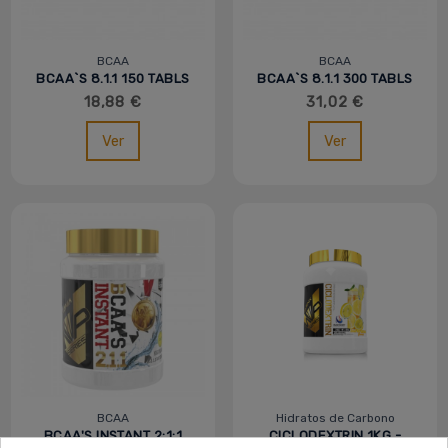
BCAA
BCAA
BCAA`S 8.1.1 150 TABLS
BCAA`S 8.1.1 300 TABLS
- MVP
- MVP
18,88 €
31,02 €
Ver
Ver
BCAA
Hidratos de Carbono
BCAA'S INSTANT 2:1:1
CICLODEXTRIN 1KG -