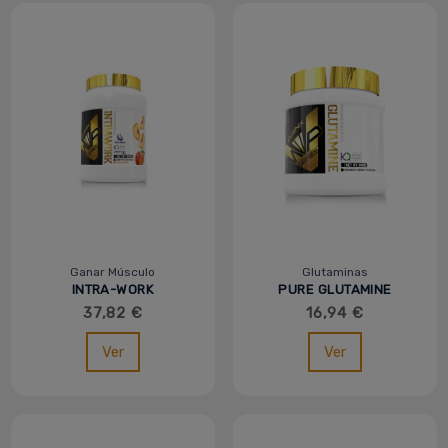
Ganar Músculo
Glutaminas
INTRA-WORK
PURE GLUTAMINE
PROFESSIONAL - MVP -
KYOWA 300G - MVP -
37,82 €
16,94 €
IOGENIX
IOGENIX
Ver
Ver