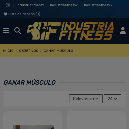
industriafitness1
industriafitness2
industriafitness3
Lista de deseos (
0
)
INICIO
OBJETIVOS
GANAR MÚSCULO
GANAR MÚSCULO
Relevancia
24