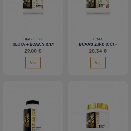
Glutaminas
BCAA
GLUTA + BCAA`S 8.1.1
BCAA'S Z3RO 8:1:1 -
500G - MVP - IOGENIX
IO.GENIX
29,08 €
20,34 €
Ver
Ver