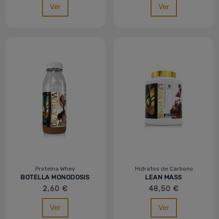
Ver
Ver
Proteína Whey
Hidratos de Carbono
BOTELLA MONODOSIS
LEAN MASS
WHEY 80 - 30G - MVP
PROFESSIONAL 3KG -
2,60 €
48,50 €
MVP
Ver
Ver