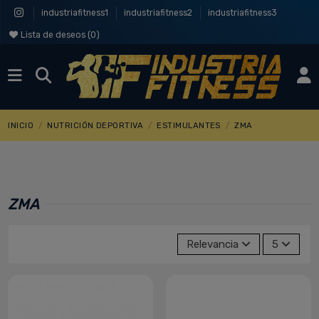
industriafitness1
industriafitness2
industriafitness3
Lista de deseos (
0
)
INICIO
NUTRICIÓN DEPORTIVA
ESTIMULANTES
ZMA
ZMA
Relevancia
5