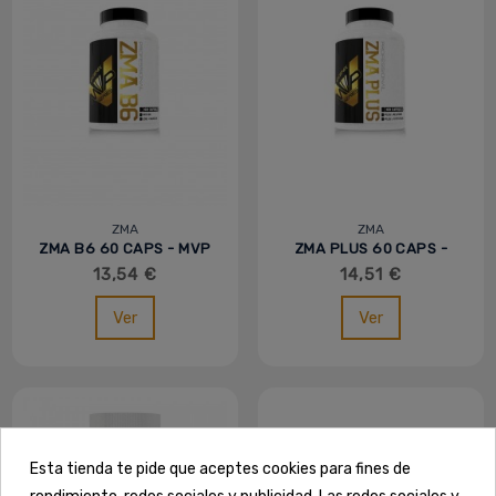
ZMA
ZMA
ZMA B6 60 CAPS - MVP
ZMA PLUS 60 CAPS -
- IOGENIX
MVP - IOGENIX
13,54 €
14,51 €
Ver
Ver
Esta tienda te pide que aceptes cookies para fines de
rendimiento, redes sociales y publicidad. Las redes sociales y