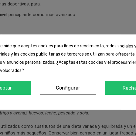
nas deportivas, para:
nivel principiante como más avanzado.
ia.
e pide que aceptes cookies para fines de rendimiento, redes sociales y
tido Pre-Entrenamiento, junto a sustancias estimulantes o precurso
iales y las cookies publicitarias de terceros se utilizan para ofrecert
 como la
creatina
.
es y anuncios personalizados. ¿Aceptas estas cookies y el procesamie
nvolucrados?
eptar
Configurar
Rech
rigo y avena), huevos, leche, pescado y soja.
lizados como sustitutos de una dieta variada y equilibrada y un est
s niños más pequeños. Conservar bien cerrado en un lugar fresco 