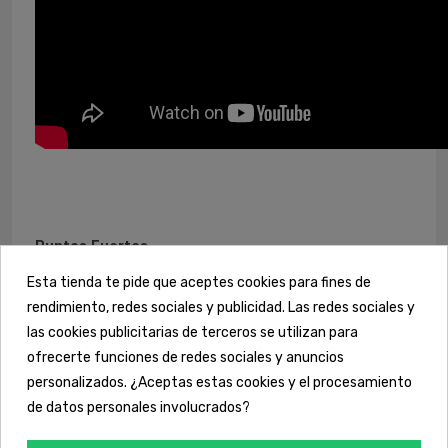
Puntos Fuertes
Cafeína anhidra
Esta tienda te pide que aceptes cookies para fines de
rendimiento, redes sociales y publicidad. Las redes sociales y
Uno de los ingredientes más utilizados en la actualidad,
las cookies publicitarias de terceros se utilizan para
avalados científicamente por multitud de estudios
científicos acerca de su contribución a aumentar la
ofrecerte funciones de redes sociales y anuncios
resistencia durante la actividad física, a aumentar el
personalizados. ¿Aceptas estas cookies y el procesamiento
estado de alerta, la capacidad de atención y la capacidad
de datos personales involucrados?
de reducir el esfuerzo percibido durante el ejercicio