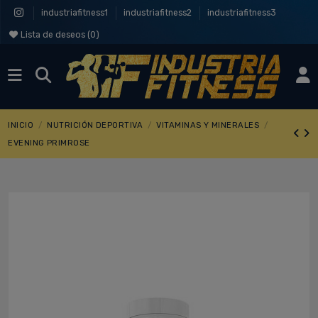
industriafitness1
industriafitness2
industriafitness3
Lista de deseos (
0
)
INICIO
NUTRICIÓN DEPORTIVA
VITAMINAS Y MINERALES
EVENING PRIMROSE