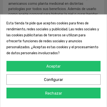
americanos como planta medicinal en distintas
patologías por todos sus beneficios. Además de usarlo
como aceite corporal para hidratar la piel o curar heridas.
Esta tienda te pide que aceptes cookies para fines de
Actualmente se sabe que con su ingesta también se
rendimiento, redes sociales y publicidad. Las redes sociales y
obtienen muy buenas propiedades gracias a las buenas
características del aceite obtenido de la semilla de
las cookies publicitarias de terceros se utilizan para
onagra.
ofrecerte funciones de redes sociales y anuncios
personalizados. ¿Aceptas estas cookies y el procesamiento
Principales beneficios
de datos personales involucrados?
- Contiene ácidos grasos poliinsaturados: Contribuyen a
mantener niveles normales de colesterol y a disminuirlo.
Aceptar
- Formato fácil y rápido de tomar
Configurar
- Cuenta con multitud de estudios científicos acerca de
sus propiedades
Rechazar
- Utilizada tradicionalmente para regular los síntomas del
climaterio.