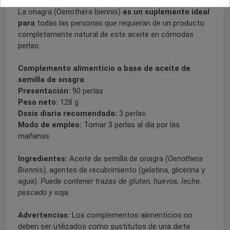
La onagra (Oenothera biennis)
es un suplemento ideal
para
todas las personas que requieran de un producto
completamente natural de este aceite en cómodas
perlas.
Complemento alimenticio a base de aceite de
semilla de onagra
Presentación:
90 perlas
Peso neto:
128 g
Dosis diaria recomendada:
3 perlas
Modo de empleo:
Tomar 3 perlas al día por las
mañanas.
Ingredientes:
Aceite de semilla de onagra
(Oenothera
Biennis)
, agentes de recubrimiento (gelatina, glicerina y
agua).
Puede contener trazas de gluten, huevos, leche,
pescado y soja.
Advertencias:
Los complementos alimenticios no
deben ser utilizados como sustitutos de una dieta