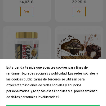
PROFESSIONAL (VEGAN
LIPOSOMAL
14,03 €
39,95 €
CAPS) - IO.GENIX MVP
Ver
Ver
Esta tienda te pide que aceptes cookies para fines de
rendimiento, redes sociales y publicidad. Las redes sociales y
BCAA
las cookies publicitarias de terceros se utilizan para
BCAA'S INSTANT 2:1:1
(VEGAN) - IO.GENIX
ofrecerte funciones de redes sociales y anuncios
28,90 €
MVP
Alimentos y Snacks
personalizados. ¿Aceptas estas cookies y el procesamiento
PROTEIN MUFFINS (15
de datos personales involucrados?
UDS)
23,20 €