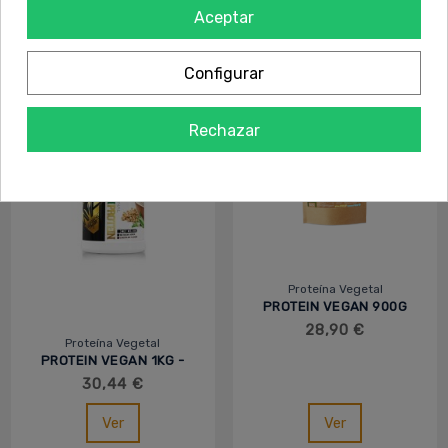
Ver
Ver
Aceptar
Configurar
Rechazar
Proteína Vegetal
PROTEIN VEGAN 900G
28,90 €
Proteína Vegetal
PROTEIN VEGAN 1KG -
MVP
30,44 €
Ver
Ver