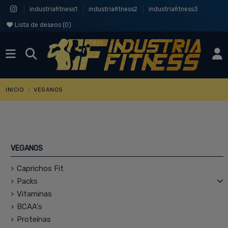
industriafitness1
industriafitness2
industriafitness3
Lista de deseos (
0
)
INICIO
VEGANOS
VEGANOS
Caprichos Fit
Packs
Vitaminas
BCAA's
Proteínas