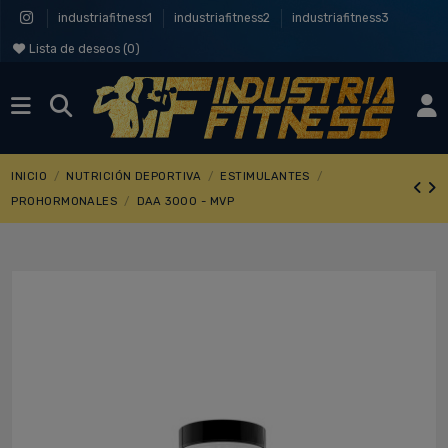
industriafitness1
industriafitness2
industriafitness3
Lista de deseos (
0
)
INICIO
NUTRICIÓN DEPORTIVA
ESTIMULANTES
PROHORMONALES
DAA 3000 - MVP