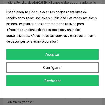
dieta. Por ello, desde
iO.GENIX
hemos elaborado un suplemento
a base de este aminoácido para obtener todas sus propiedades,
Esta tienda te pide que aceptes cookies para fines de
utilizando una materia prima de primera calidad.
rendimiento, redes sociales y publicidad. Las redes sociales y
las cookies publicitarias de terceros se utilizan para
Principales beneficios
ofrecerte funciones de redes sociales y anuncios
personalizados. ¿Aceptas estas cookies y el procesamiento
- Los aminoácidos constituyen las proteínas, contribuyendo al
de datos personales involucrados?
desarrollo y al mantenimiento de la masa muscular.
Aceptar
- Ayuda a la correcta síntesis de proteína en el organismo.
- Suplemento puro de Ácido aspártico.
Configurar
-Fácil de tomar.
Rechazar
Este suplemento de Ácido Aspártico
es ideal para ayudar a
todos los deportistas
de cualquier disciplina a cumplir sus
objetivos, ya sean: