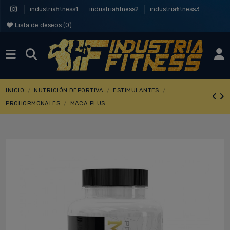
industriafitness1
industriafitness2
industriafitness3
Lista de deseos (
0
)
INICIO
NUTRICIÓN DEPORTIVA
ESTIMULANTES
PROHORMONALES
MACA PLUS