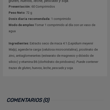
gluten, huevos, leche, pescado y soja.
Presentación:
60 Comprimidos
Peso Neto
: 72 g
Dosis diaria recomendada
: 1 comprimido
Modo de empleo
:Tomar 1 comprimido al día con un vaso de
agua
Ingredientes
: Extracto seco de maca 4:1
(Lepidium meyenii
Walp)
, agende te carga (celulosa microcristalina), picolinato de
zinc, antiaglomerantes (estearato de magnesio y dióxido de
silicio) y vitamina B6 (clorhidrato de piridoxina).
Puede contener
trazas de gluten, huevos, leche, pescado y soja.
COMENTARIOS (0)