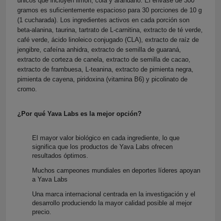
únicos que incluyen limón, cola y arándano. El envase de 300
gramos es suficientemente espacioso para 30 porciones de 10 g
(1 cucharada). Los ingredientes activos en cada porción son
beta-alanina, taurina, tartrato de L-carnitina, extracto de té verde,
café verde, ácido linoleico conjugado (CLA), extracto de raíz de
jengibre, cafeína anhidra, extracto de semilla de guaraná,
extracto de corteza de canela, extracto de semilla de cacao,
extracto de frambuesa, L-teanina, extracto de pimienta negra,
pimienta de cayena, piridoxina (vitamina B6) y picolinato de
cromo.
¿Por qué Yava Labs es la mejor opción?
El mayor valor biológico en cada ingrediente, lo que
significa que los productos de Yava Labs ofrecen
resultados óptimos.
Muchos campeones mundiales en deportes líderes apoyan
a Yava Labs
Una marca internacional centrada en la investigación y el
desarrollo produciendo la mayor calidad posible al mejor
precio.