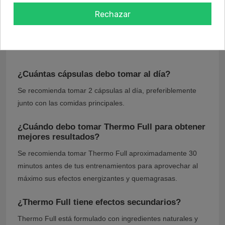
contiene un 95% de piperina, que puede mejorar
Rechazar
significativamente la absorción de otros nutrientes en
el cuerpo, asegurando que obtengas el máximo
beneficio de cada ingrediente en Thermo Full.
¿Cuántas cápsulas debo tomar al día?
Se recomienda tomar 2 cápsulas al día, preferiblemente
junto con las comidas principales.
¿Cuándo debo tomar Thermo Full para obtener
mejores resultados?
Se recomienda tomar Thermo Full aproximadamente 30
minutos antes de tus entrenamientos para aprovechar al
máximo sus efectos energizantes y quemagrasas.
¿Thermo Full tiene efectos secundarios?
Thermo Full está formulado con ingredientes naturales y